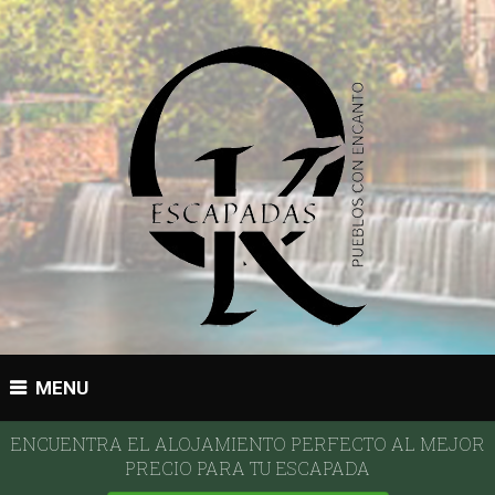
MENU
ENCUENTRA EL ALOJAMIENTO PERFECTO AL MEJOR
PRECIO PARA TU ESCAPADA