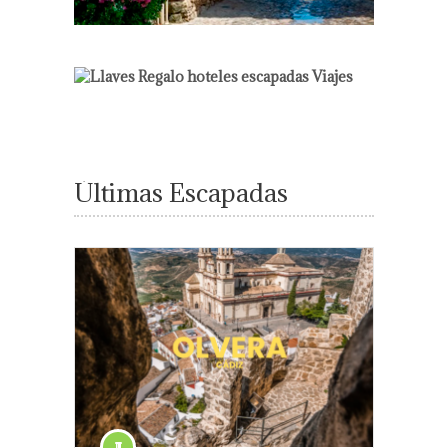
Últimas Escapadas