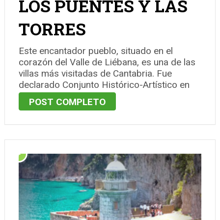
LOS PUENTES Y LAS
TORRES
Este encantador pueblo, situado en el
corazón del Valle de Liébana, es una de las
villas más visitadas de Cantabria. Fue
declarado Conjunto Histórico-Artístico en
los años 80. Potes se asienta en la
POST COMPLETO
confluencia de cuatro impresionantes valles
y está rodeado de majestuosas montañas,
siendo los …